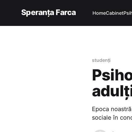
Speranța Farca
Home
Cabinet
Psi
studenți
Psiho
adulț
Epoca noastră 
sociale în cond