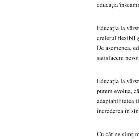
educația înseamn
Educația la vârst
creierul flexibil
De asemenea, edu
satisfacem nevoi
Educația la vârs
putem evolua, că
adaptabilitatea t
încrederea în sin
Cu cât ne simțim 