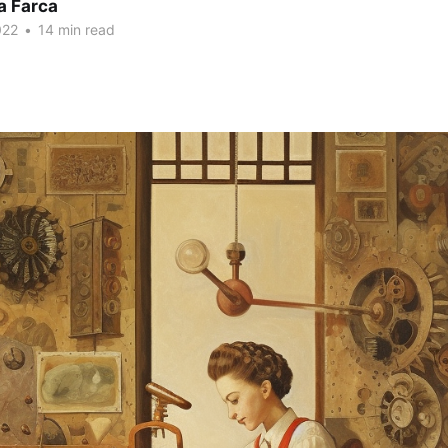
a Farca
022
•
14 min read