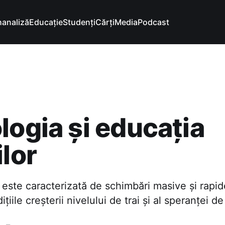
hanaliză
Educație
Studenți
Cărți
Media
Podcast
logia și educația
ilor
este caracterizată de schimbări masive și rapide
ițiile creșterii nivelului de trai și al speranței de