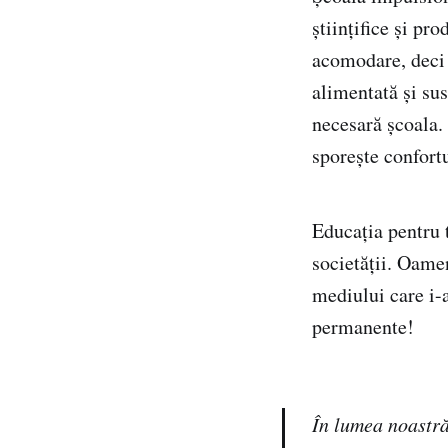
științifice și pr
acomodare, deci 
alimentată și su
necesară școala.
sporește confortu
Educația pentru t
societății. Oamen
mediului care i-
permanente!
În lumea noastră