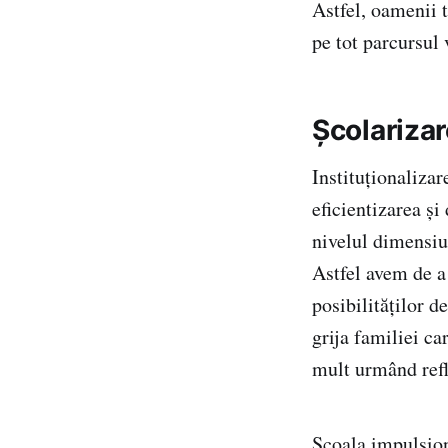
Astfel, oamenii t
pe tot parcursul 
Școlarizar
Instituționalizar
eficientizarea și
nivelul dimensiu
Astfel avem de a 
posibilităților 
grija familiei ca
mult urmând refl
Școala impulsion