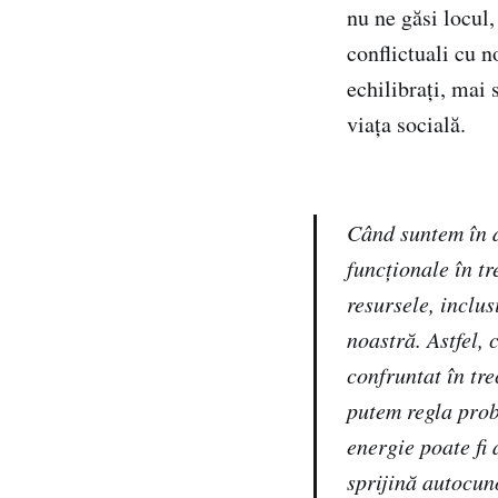
nu ne găsi locul,
conflictuali cu 
echilibrați, mai 
viața socială.
Când suntem în d
funcționale în tr
resursele, inclus
noastră. Astfel,
confruntat în tr
putem regla prob
energie poate fi 
sprijină autocun