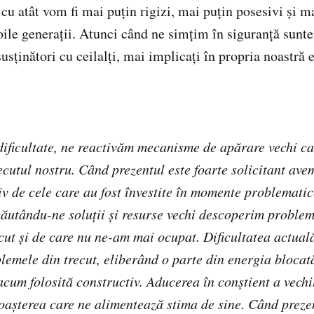
 cu atât vom fi mai puțin rigizi, mai puțin posesivi și m
noile generații. Atunci când ne simțim în siguranță sun
susținători cu ceilalți, mai implicați în propria noastră e
ificultate, ne reactivăm mecanisme de apărare vechi ca
ecutul nostru. Când prezentul este foarte solicitant ave
iv de cele care au fost învestite în momente problematic
 căutându-ne soluții și resurse vechi descoperim proble
ecut și de care nu ne-am mai ocupat. Dificultatea actual
lemele din trecut, eliberând o parte din energia blocat
acum folosită constructiv. Aducerea în conștient a vechil
oașterea care ne alimentează stima de sine. Când preze