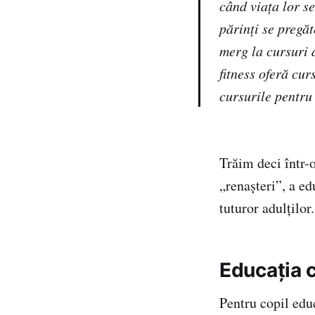
când viața lor s
părinți se pregăt
merg la cursuri d
fitness oferă cur
cursurile pentru
Trăim deci într-
„renașteri”, a ed
tuturor adulților.
Educația ca
Pentru copil edu