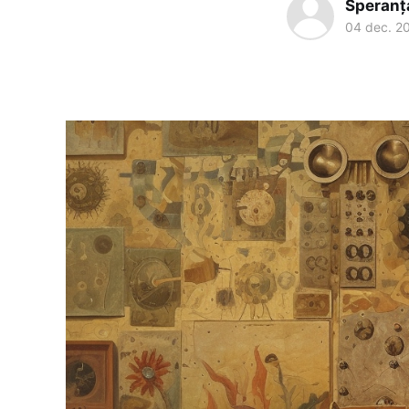
Speranț
04 dec. 2