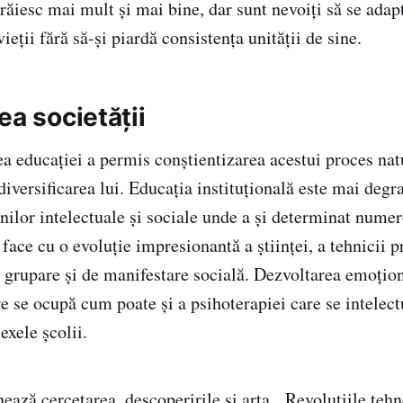
răiesc mai mult și mai bine, dar sunt nevoiți să se adap
vieții fără să-și piardă consistența unității de sine.
ea societății
ea educației a permis conștientizarea acestui proces nat
 diversificarea lui. Educația instituțională este mai degr
nilor intelectuale și sociale unde a și determinat nume
face cu o evoluție impresionantă a științei, a tehnicii 
de grupare și de manifestare socială. Dezvoltarea emoțio
re se ocupă cum poate și a psihoterapiei care se intelec
exele școlii.
ează cercetarea, descoperirile și arta. Revoluțiile tehn