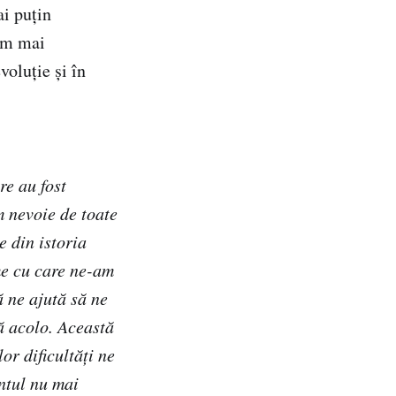
ai puțin
tem mai
voluție și în
re au fost
m nevoie de toate
e din istoria
me cu care ne-am
ă ne ajută să ne
ă acolo. Această
or dificultăți ne
ntul nu mai