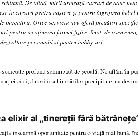
e schimbă. De pildă, mirii urmează cursuri de dans pentr
esc la cursuri pentru naștere și pentru îngrijirea bebelu
e parenting. Orice serviciu nou oferă pregătiri specific
suri pentru menținerea formei fizice. Sunt, de asemenea,
 dezvoltare personală și pentru hobby-uri.
o societate profund schimbată de școală. Ne aflăm în pu
ucației căci, datorită schimbărilor precipitate, ea devin
 elixir al „tinereții fără bătrânețe
cația înseamnă oportunitate pentru o viață mai bună, în