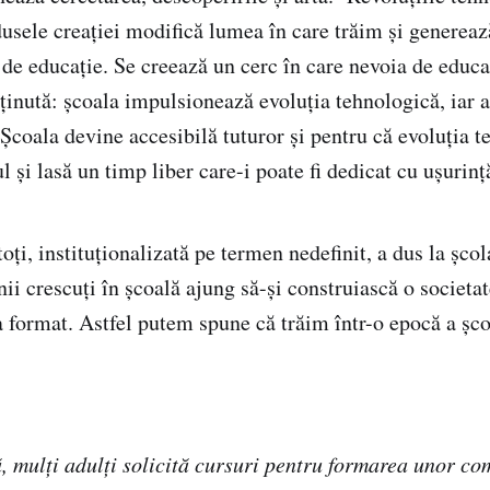
odusele creației modifică lumea în care trăim și generea
de educație. Se creează un cerc în care nevoia de educa
sținută: școala impulsionează evoluția tehnologică, iar 
 Școala devine accesibilă tuturor și pentru că evoluția 
l și lasă un timp liber care-i poate fi dedicat cu ușurinț
oți, instituționalizată pe termen nedefinit, a dus la școl
ii crescuți în școală ajung să-și construiască o societa
a format. Astfel putem spune că trăim într-o epocă a șco
, mulți adulți solicită cursuri pentru formarea unor co