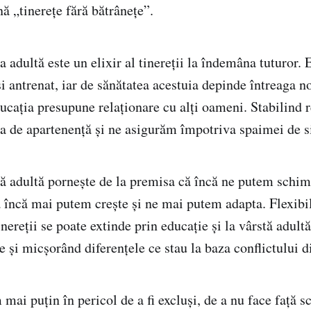
ă „tinerețe fără bătrânețe”.
a adultă este un elixir al tinereții la îndemâna tuturor.
 și antrenat, iar de sănătatea acestuia depinde întreaga n
cația presupune relaționare cu alți oameni. Stabilind r
a de apartenență și ne asigurăm împotriva spaimei de s
tă adultă pornește de la premisa că încă ne putem schim
 încă mai putem crește și ne mai putem adapta. Flexibil
inereții se poate extinde prin educație și la vârstă adult
e și micșorând diferențele ce stau la baza conflictului d
mai puțin în pericol de a fi excluși, de a nu face față s