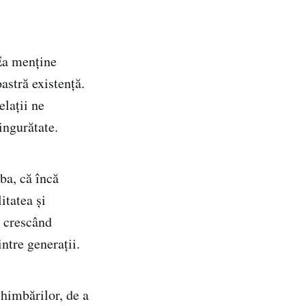
 Ea menține
oastră existență.
elații ne
ingurătate.
ba, că încă
itatea și
ă crescând
intre generații.
chimbărilor, de a