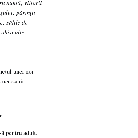
u nuntă; viitorii
șului; părinții
e; sălile de
 obișnuite
nctul unei noi
e necesară
”
să pentru adult,