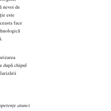
ză nevoi de
ție este
aceasta face
tehnologică
ă.
arizarea
te după chipul
larizării
mpetențe atunci