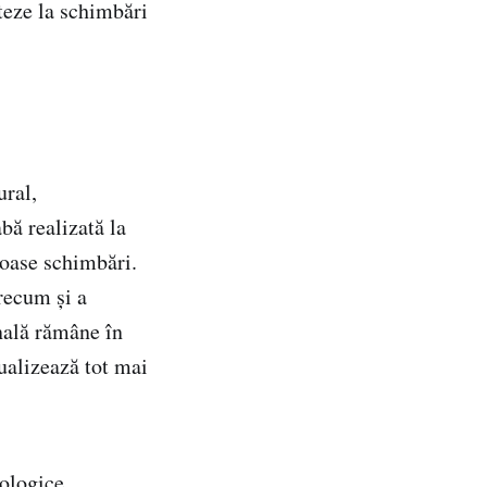
teze la schimbări
ural,
abă realizată la
roase schimbări.
precum și a
nală rămâne în
tualizează tot mai
ologice,