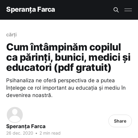
Speranța Farca
cărți
Cum întâmpinăm copilul
ca părinți, bunici, medici și
educatori (pdf gratuit)
Psihanaliza ne oferă perspectiva de a putea
înțelege ce rol important au educația și mediu în
devenirea noastră.
Share
Speranța Farca
26 dec. 2020
•
2 min read