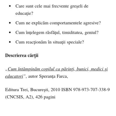
Care sunt cele mai frecvente greșeli de
educație?
Cum ne explicăm comportamentele agresive?
Cum înțelegem răsfățul, timiditatea, geniul?
Cum reacționăm în situații speciale?
Descrierea cărții
„
Cum întâmpinăm copilul ca părinţi, bunici, medici şi
educatori
”
, autor Speranța Farca,
Editura Trei, București, 2010 ISBN 978-973-707-338-9
(CNCSIS, A2), 426 pagini