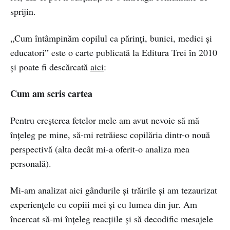
sprijin.
„Cum întâmpinăm copilul ca părinți, bunici, medici și
educatori” este o carte publicată la Editura Trei în 2010
și poate fi descărcată
aici
:
Cum am scris cartea
Pentru creșterea fetelor mele am avut nevoie să mă
înțeleg pe mine, să-mi retrăiesc copilăria dintr-o nouă
perspectivă (alta decât mi-a oferit-o analiza mea
personală).
Mi-am analizat aici gândurile și trăirile și am tezaurizat
experiențele cu copiii mei și cu lumea din jur. Am
încercat să-mi înțeleg reacțiile și să decodific mesajele