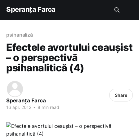
Speranța Farca
psihanaliză
Efectele avortului ceaușist
– o perspectivă
psihanalitică (4)
Share
Speranța Farca
16 apr. 2012
•
8 min read