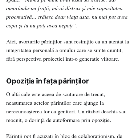
omorându-mi frații, mi-ai distrus și mie capacitatea
procreativă… trăiesc doar viața asta, nu mai pot avea
copii și tu nu poți avea nepoți”.
Aici, avorturile părinților sunt resimțite ca un atentat la
integritatea personală a omului care se simte ciuntit,
fără perspectiva proiecției într-o generație viitoare.
Opoziția în fața părinților
O altă cale este aceea de scuturare de trecut,
neasumarea actelor părinților care ajunge la
nerecunoașterea lor ca genitori. Un război deschis sau
mocnit, o dorință de autoformare prin opoziție.
Părinții pot fi acuzați în bloc de colaboraționism, de