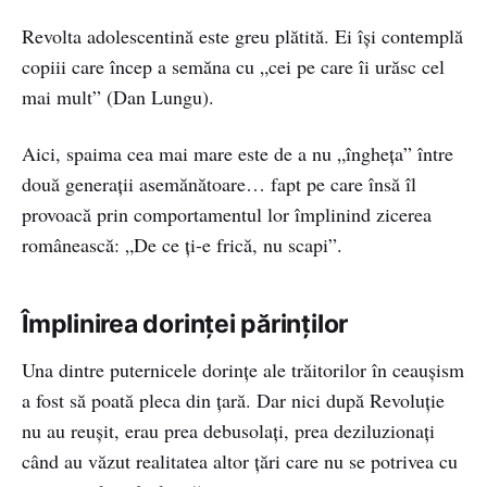
Revolta adolescentină este greu plătită. Ei își contemplă
copiii care încep a semăna cu „cei pe care îi urăsc cel
mai mult” (Dan Lungu).
Aici, spaima cea mai mare este de a nu „îngheța” între
două generații asemănătoare… fapt pe care însă îl
provoacă prin comportamentul lor împlinind zicerea
românească: „De ce ți-e frică, nu scapi”.
Împlinirea dorinței părinților
Una dintre puternicele dorințe ale trăitorilor în ceaușism
a fost să poată pleca din țară. Dar nici după Revoluție
nu au reușit, erau prea debusolați, prea deziluzionați
când au văzut realitatea altor țări care nu se potrivea cu