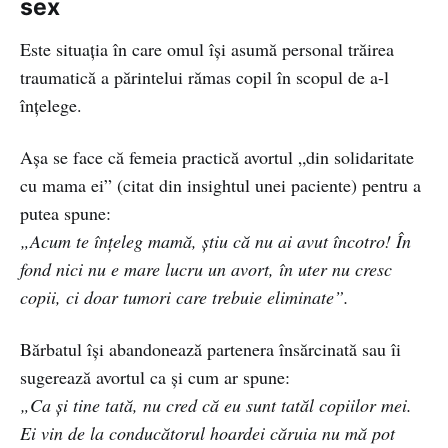
sex
Este situaţia în care omul își asumă personal trăirea
traumatică a părintelui rămas copil în scopul de a-l
înțelege.
Aşa se face că femeia practică avortul „din solidaritate
cu mama ei” (citat din insightul unei paciente) pentru a
putea spune:
„Acum te înțeleg mamă, știu că nu ai avut încotro! În
fond nici nu e mare lucru un avort, în uter nu cresc
copii, ci doar tumori care trebuie eliminate”.
Bărbatul îşi abandonează partenera însărcinată sau îi
sugerează avortul ca şi cum ar spune:
„Ca şi tine tată, nu cred că eu sunt tatăl copiilor mei.
Ei vin de la conducătorul hoardei căruia nu mă pot