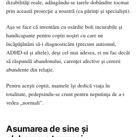
dizabilități reale, adăugându-se tarele dobândite tocmai
prin această proiecție a noastră (ca părinți și specialiști).
Așa se face că inventăm cu osârdie boli incurabile și
handicapante pentru copiii noștri cu care ne
încăpățânăm să-i diagnosticăm (precum autismul,
ADHD-ul și altele), deși cel mai adesea, ei nu fac decât
să răspundă abandonului, carenței afective și cererii
abundente din relație.
Pentru acești copiii, mamele își dedică viața în
totalitate, pedepsindu-se crunt pentru neputința de a-i
vedea „normali”.
Asumarea de sine și