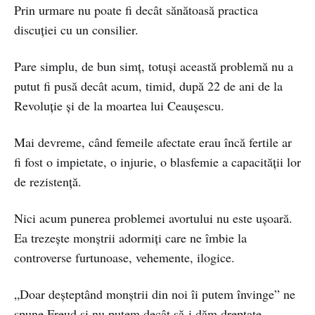
Prin urmare nu poate fi decât sănătoasă practica
discuției cu un consilier.
Pare simplu, de bun simț, totuși această problemă nu a
putut fi pusă decât acum, timid, după 22 de ani de la
Revoluţie şi de la moartea lui Ceauşescu.
Mai devreme, când femeile afectate erau încă fertile ar
fi fost o impietate, o injurie, o blasfemie a capacității lor
de rezistență.
Nici acum punerea problemei avortului nu este ușoară.
Ea trezește monștrii adormiți care ne îmbie la
controverse furtunoase, vehemente, ilogice.
„Doar deșteptând monștrii din noi îi putem învinge” ne
spune Freud și nu putem decât să-i dăm dreptate.