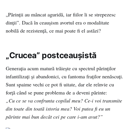
„Părinții au mâncat aguridă, iar fiilor li se strepezesc
dinții”. Dacă în ceaușism avortul era o modalitate
nobilă de rezistență, ce mai poate fi el astăzi?
„Crucea” postceaușistă
Generația acum matură trăiește cu spectrul părinților
infantilizați şi abandonici, cu fantoma fraților nenăscuți.
Sunt spaime vechi ce pot fi uitate, dar ele reînvie cu
forță când se pune problema de a deveni părinte:
„Cu ce se va confrunta copilul meu? Ce-i voi transmite
din toate din toată istoria mea? Voi putea fi eu un
părinte mai bun decât cei pe care i-am avut?”