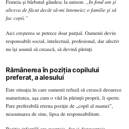
Femeia și bărbatul gândesc la unison:
„În fond am și
altceva de făcut decât să-mi întemeiez o familie și să
fac copii.”
Aici creșterea se petrece doar parțial. Oamenii devin
responsabili social, intelectual, profesional, dar afectiv
nu își asumă să crească, să devină părinți.
Rămânerea în poziția copilului
preferat, a alesului
Este situația în care oamenii refuză să crească deoarece
maturitatea, așa cum o văd în părinții proprii, îi sperie.
Pare preferabilă eterna poziție de „copil al mamei”,
neasumarea de sine, lipsa de responsabilitate.
Poziția infantilă are avantaje, dar și dezavantaje.