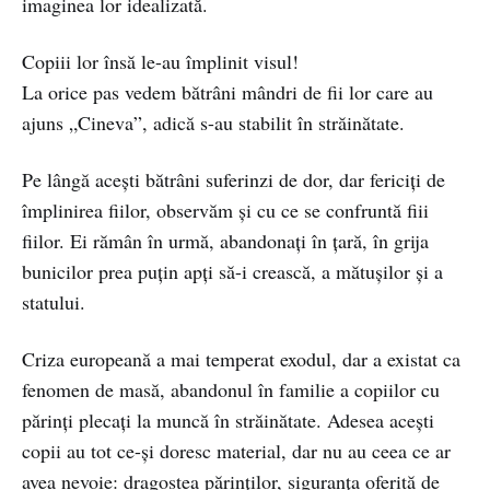
imaginea lor idealizată.
Copiii lor însă le-au împlinit visul!
La orice pas vedem bătrâni mândri de fii lor care au
ajuns „Cineva”, adică s-au stabilit în străinătate.
Pe lângă acești bătrâni suferinzi de dor, dar fericiți de
împlinirea fiilor, observăm și cu ce se confruntă fiii
fiilor. Ei rămân în urmă, abandonați în țară, în grija
bunicilor prea puțin apți să-i crească, a mătușilor și a
statului.
Criza europeană a mai temperat exodul, dar a existat ca
fenomen de masă, abandonul în familie a copiilor cu
părinți plecați la muncă în străinătate. Adesea acești
copii au tot ce-și doresc material, dar nu au ceea ce ar
avea nevoie: dragostea părinților, siguranța oferită de