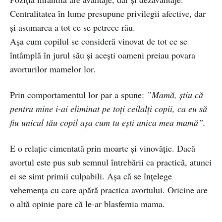
Centralitatea în lume presupune privilegii afective, dar
și asumarea a tot ce se petrece rău.
Aşa cum copilul se consideră vinovat de tot ce se
întâmplă în jurul său şi aceşti oameni preiau povara
avorturilor mamelor lor.
Prin comportamentul lor par a spune:
”Mamă, știu că
pentru mine i-ai eliminat pe toți ceilalți copii, ca eu să
fiu unicul tău copil așa cum tu ești unica mea mamă”.
E o relaţie cimentată prin moarte şi vinovăţie. Dacă
avortul este pus sub semnul întrebării ca practică, atunci
ei se simt primii culpabili. Aşa că se înţelege
vehemenţa cu care apără practica avortului. Oricine are
o altă opinie pare că le-ar blasfemia mama.