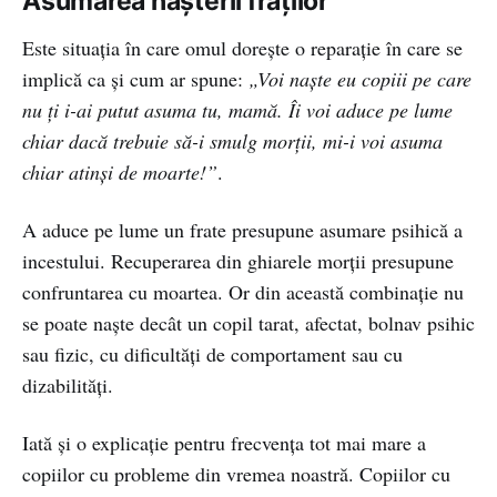
Asumarea naşterii fraţilor
Este situația în care omul doreşte o reparaţie în care se
implică ca şi cum ar spune:
„Voi naşte eu copiii pe care
nu ţi i-ai putut asuma tu, mamă. Îi voi aduce pe lume
chiar dacă trebuie să-i smulg morţii, mi-i voi asuma
chiar atinși de moarte!”
.
A aduce pe lume un frate presupune asumare psihică a
incestului. Recuperarea din ghiarele morții presupune
confruntarea cu moartea. Or din această combinație nu
se poate naște decât un copil tarat, afectat, bolnav psihic
sau fizic, cu dificultăți de comportament sau cu
dizabilități.
Iată și o explicație pentru frecvența tot mai mare a
copiilor cu probleme din vremea noastră. Copiilor cu