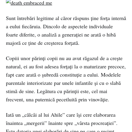
Sunt întrebări legitime al căror răspuns ține forța internă
a eului fiecăruia. Dincolo de aspectele individuale
foarte diferite, o analiză a generației ne arată o hibă
majoră ce ține de creșterea forțată.
Copiii unor părinți copii nu au avut răgazul de a crește
natural, ei au fost adesea forțați la o maturizare precoce,
fapt care arată o șubredă constituție a eului. Modelele
parentale interiorizate par unele infantile și cu o slabă
stimă de sine. Legătura cu părinții este, cel mai
frecvent, una puternică pecetluită prin vinovăție.
Iată un „călcâi al lui Ahile” care își cere elaborarea
înaintea „mergerii” înainte spre „vârsta procreației”.
Este datoria unei elaborări de sine pe care o resimt