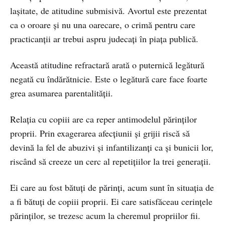
lașitate, de atitudine submisivă. Avortul este prezentat
ca o oroare și nu una oarecare, o crimă pentru care
practicanții ar trebui aspru judecați în piața publică.
Această atitudine refractară arată o puternică legătură
negată cu îndărătnicie. Este o legătură care face foarte
grea asumarea parentalității.
Relația cu copiii are ca reper antimodelul părinților
proprii. Prin exagerarea afecțiunii și grijii riscă să
devină la fel de abuzivi și infantilizanți ca și bunicii lor,
riscând să creeze un cerc al repetițiilor la trei generații.
Ei care au fost bătuți de părinți, acum sunt în situația de
a fi bătuți de copiii proprii. Ei care satisfăceau cerințele
părinților, se trezesc acum la cheremul propriilor fii.