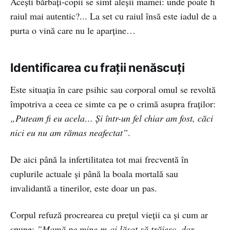
Aceşti bărbaţi-copii se simt aleşii mamei: unde poate fi
raiul mai autentic?... La set cu raiul însă este iadul de a
purta o vină care nu le aparține…
Identificarea cu frații nenăscuți
Este situaţia în care psihic sau corporal omul se revoltă
împotriva a ceea ce simte ca pe o crimă asupra fraților:
„Puteam fi eu acela… Și într-un fel chiar am fost, căci
nici eu nu am rămas neafectat”
.
De aici până la infertilitatea tot mai frecventă în
cuplurile actuale şi până la boala mortală sau
invalidantă a tinerilor, este doar un pas.
Corpul refuză procrearea cu prețul vieții ca şi cum ar
spune:
”Mamă pe mine m-ai lăsat să trăiesc, dar