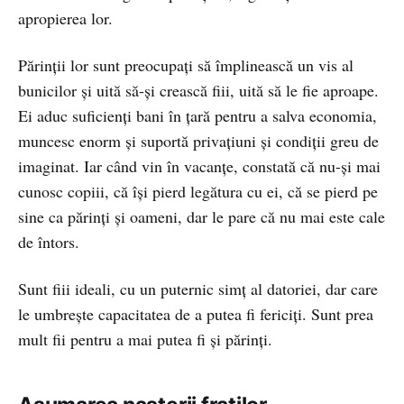
apropierea lor.
Părinții lor sunt preocupați să împlinească un vis al
bunicilor și uită să-și crească fiii, uită să le fie aproape.
Ei aduc suficienți bani în țară pentru a salva economia,
muncesc enorm și suportă privațiuni și condiții greu de
imaginat. Iar când vin în vacanțe, constată că nu-și mai
cunosc copiii, că își pierd legătura cu ei, că se pierd pe
sine ca părinți și oameni, dar le pare că nu mai este cale
de întors.
Sunt fiii ideali, cu un puternic simț al datoriei, dar care
le umbrește capacitatea de a putea fi fericiți. Sunt prea
mult fii pentru a mai putea fi și părinți.