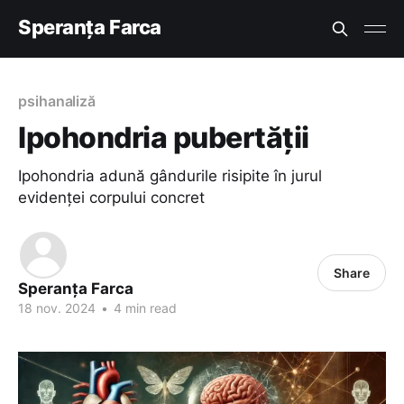
Speranța Farca
psihanaliză
Ipohondria pubertății
Ipohondria adună gândurile risipite în jurul
evidenței corpului concret
Share
Speranța Farca
18 nov. 2024
•
4 min read