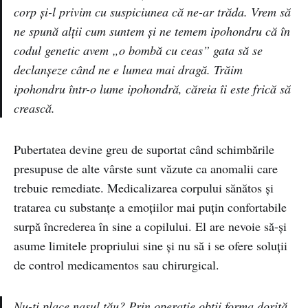
corp și-l privim cu suspiciunea că ne-ar trăda. Vrem să
ne spună alții cum suntem și ne temem ipohondru că în
codul genetic avem „o bombă cu ceas” gata să se
declanșeze când ne e lumea mai dragă. Trăim
ipohondru într-o lume ipohondră, căreia îi este frică să
crească.
Pubertatea devine greu de suportat când schimbările
presupuse de alte vârste sunt văzute ca anomalii care
trebuie remediate. Medicalizarea corpului sănătos și
tratarea cu substanțe a emoțiilor mai puțin confortabile
surpă încrederea în sine a copilului. El are nevoie să-și
asume limitele propriului sine și nu să i se ofere soluții
de control medicamentos sau chirurgical.
Nu-ți place nasul tău? Prin operație obții forma dorită.