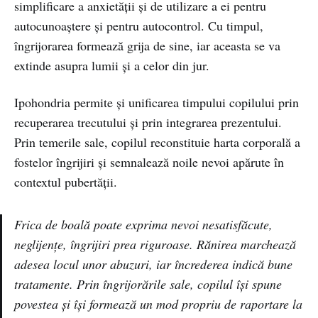
simplificare a anxietății și de utilizare a ei pentru
autocunoaștere și pentru autocontrol. Cu timpul,
îngrijorarea formează grija de sine, iar aceasta se va
extinde asupra lumii și a celor din jur.
Ipohondria permite și unificarea timpului copilului prin
recuperarea trecutului și prin integrarea prezentului.
Prin temerile sale, copilul reconstituie harta corporală a
fostelor îngrijiri și semnalează noile nevoi apărute în
contextul pubertății.
Frica de boală poate exprima nevoi nesatisfăcute,
neglijențe, îngrijiri prea riguroase. Rănirea marchează
adesea locul unor abuzuri, iar încrederea indică bune
tratamente. Prin îngrijorările sale, copilul își spune
povestea și își formează un mod propriu de raportare la