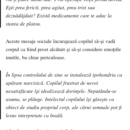
Ești prea fericit, prea agitat, prea trist sau
deznădăjduit? Există medicamente care te aduc la
starea de platou.
Aceste mesaje sociale încurajează copilul să-și vadă
corpul ca fiind prost alcătuit și să-și considere emoțiile
inutile, ba chiar periculoase.
În lipsa controlului de sine se instalează ipohondria ca
apărare narcisică. Copilul frustrat de nevoi
nesatisfăcute își idealizează dorințele. Neputându-se
asuma, se plânge. Intelectul copilului își găsește ca
obiect de studiu propriul corp, ale cărui semnale pot fi
lesne interpretate ca boală.