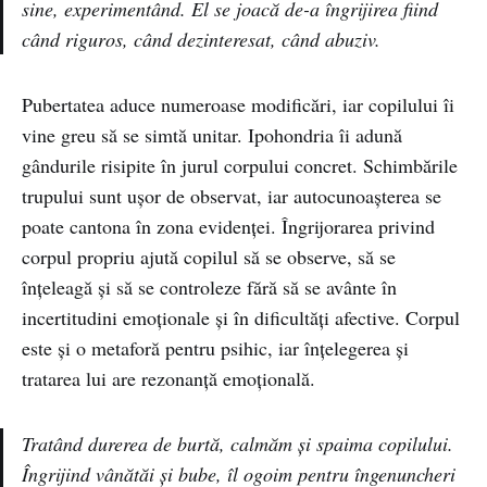
sine, experimentând. El se joacă de-a îngrijirea fiind
când riguros, când dezinteresat, când abuziv.
Pubertatea aduce numeroase modificări, iar copilului îi
vine greu să se simtă unitar. Ipohondria îi adună
gândurile risipite în jurul corpului concret. Schimbările
trupului sunt ușor de observat, iar autocunoașterea se
poate cantona în zona evidenței. Îngrijorarea privind
corpul propriu ajută copilul să se observe, să se
înțeleagă și să se controleze fără să se avânte în
incertitudini emoționale și în dificultăți afective. Corpul
este și o metaforă pentru psihic, iar înțelegerea și
tratarea lui are rezonanță emoțională.
Tratând durerea de burtă, calmăm și spaima copilului.
Îngrijind vânătăi și bube, îl ogoim pentru îngenuncheri