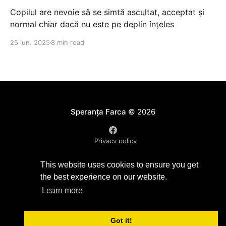
Copilul are nevoie să se simtă ascultat, acceptat și
normal chiar dacă nu este pe deplin înțeles
25 iun. 2025
8 min read
Speranța Farca
© 2026
Privacy policy
Powered by Ghost
This website uses cookies to ensure you get
the best experience on our website.
Learn more
Got it!