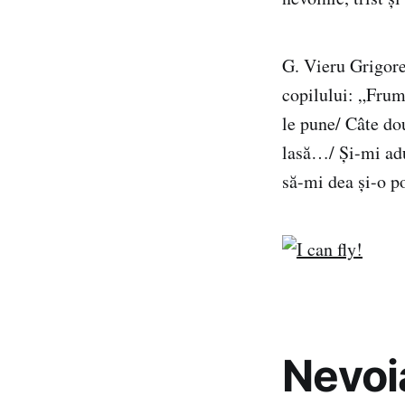
G. Vieru Grigore
copilului: „Frum
le pune/ Câte do
lasă…/ Şi-mi adu
să-mi dea şi-o p
Nevoia