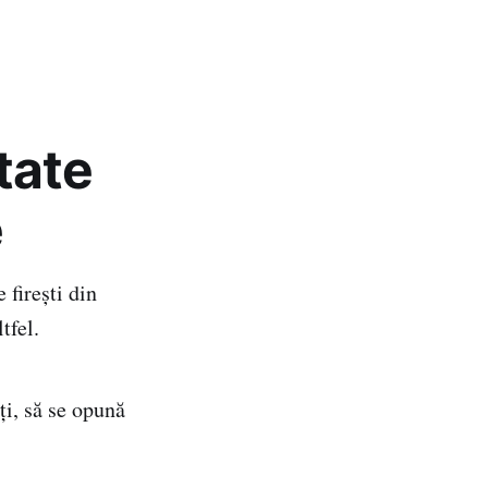
tate
e
 fireşti din
tfel.
ţi, să se opună