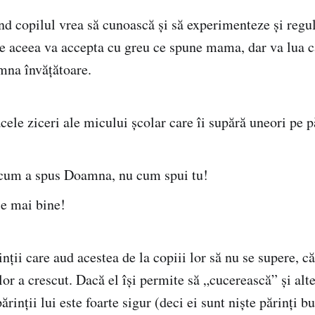
nd copilul vrea să cunoască și să experimenteze și regul
De aceea va accepta cu greu ce spune mama, dar va lua ca
mna învățătoare.
acele ziceri ale micului şcolar care îi supără uneori pe p
 cum a spus Doamna, nu cum spui tu!
e mai bine!
nții care aud acestea de la copiii lor să nu se supere, c
lor a crescut. Dacă el își permite să „cucerească” și alte
rinții lui este foarte sigur (deci ei sunt niște părinți bu