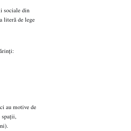
i sociale din
 literă de lege
ărinţi:
ăci au motive de
 spații,
ni).