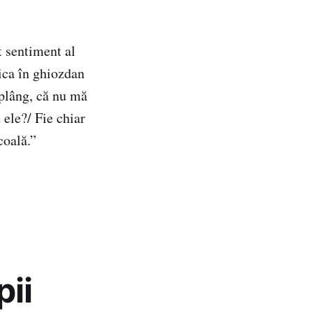
 sentiment al
ica în ghiozdan
plâng, că nu mă
ele?/ Fie chiar
coală.”
pii