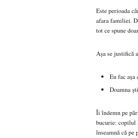
Este perioada câ
afara familiei. 
tot ce spune doa
Așa se justifică 
Eu fac aşa
Doamna şti
Îi îndemn pe pări
bucurie: copilul 
înseamnă că pe pă