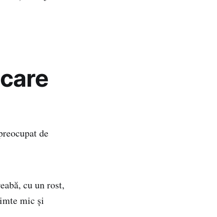
 care
 preocupat de
reabă, cu un rost,
simte mic şi