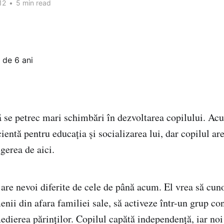
12
•
5 min read
ă se petrec mari schimbări în dezvoltarea copilului. Ac
cientă pentru educaţia şi socializarea lui, dar copilul a
egerea de aici.
 are nevoi diferite de cele de până acum. El vrea să cun
nii din afara familiei sale, să activeze într-un grup co
dierea părinților. Copilul capătă independență, iar noi 