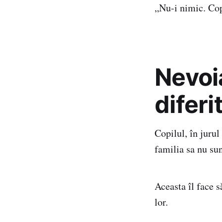
„Nu-i nimic. Copi
Nevoia
diferi
Copilul, în jurul
familia sa nu sun
Aceasta îl face s
lor.