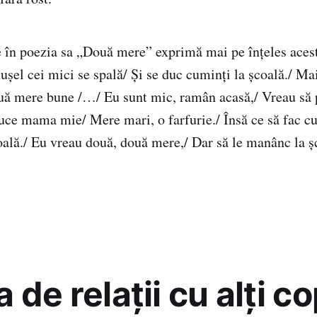
 în poezia sa „Două mere” exprimă mai pe înțeles acest
uşel cei mici se spală/ Şi se duc cuminţi la şcoală./ Ma
uă mere bune /…/ Eu sunt mic, ramân acasă,/ Vreau să 
ce mama mie/ Mere mari, o farfurie./ Însă ce să fac cu 
oală./ Eu vreau două, două mere,/ Dar să le manânc la ş
 de relaţii cu alţi co