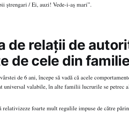
i ștrengari / Ei, auzi! Vede-i-aș mari”.
 de relaţii de autori
te de cele din famili
 vârstei de 6 ani, începe să vadă că acele comportamente
t universal valabile, în alte familii lucrurile se petrec al
ă relativizeze foarte mult regulile impuse de către părin