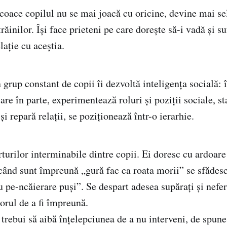
coace copilul nu se mai joacă cu oricine, devine mai se
trăinilor. Își face prieteni pe care dorește să-i vadă și s
ație cu aceștia.
 grup constant de copii îi dezvoltă inteligenţa socială:
re în parte, experimentează roluri şi poziţii sociale, sta
şi repară relaţii, se poziţionează într-o ierarhie.
turilor interminabile dintre copii. Ei doresc cu ardoare
 când sunt împreună „gură fac ca roata morii” se sfădes
au pe-ncăierare puși”. Se despart adesea supărați și nefer
orul de a fi împreună.
trebui să aibă înțelepciunea de a nu interveni, de spune