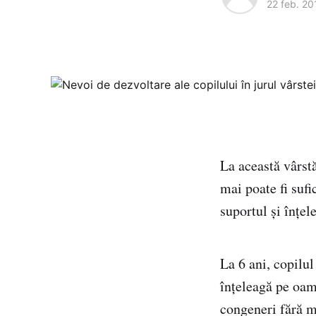
22 feb. 20
La această vârst
mai poate fi sufi
suportul și înțel
La 6 ani, copilul
înțeleagă pe oame
congeneri fără me