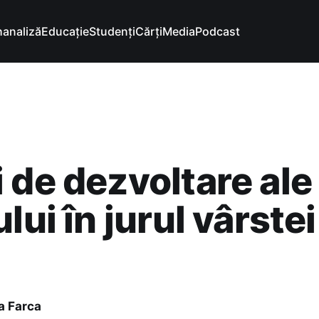
hanaliză
Educație
Studenți
Cărți
Media
Podcast
 de dezvoltare ale
lui în jurul vârste
a Farca