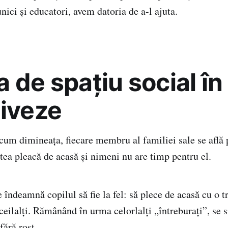
bunici şi educatori, avem datoria de a-l ajuta.
 de spaţiu social în
tiveze
cum dimineața, fiecare membru al familiei sale se află
tea pleacă de acasă și nimeni nu are timp pentru el.
 îndeamnă copilul să fie la fel: să plece de acasă cu o t
ceilalţi. Rămânând în urma celorlalți „întreburați”, se 
 fără rost.