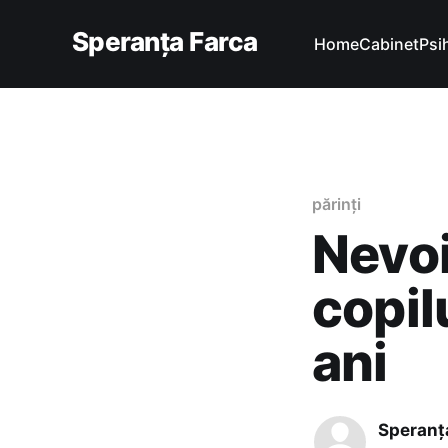
Speranța Farca
Home
Cabinet
Psi
părinți
Nevoi
copilu
ani
Speranț