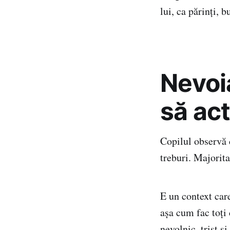
lui, ca părinţi, 
Nevoia
să ac
Copilul observă 
treburi. Majorita
E un context care
aşa cum fac toţi 
nevolnic, trist şi