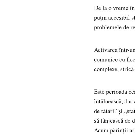
De la o vreme în
puțin accesibil s
problemele de rel
Activarea într-un
comunice cu fieca
complexe, strică 
Este perioada cer
întâlnească, dar
de tătari” și „st
să tânjească de d
Acum părinții ar 