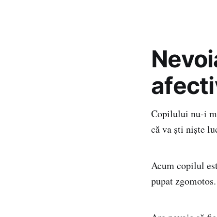
Nevoia
afecti
Copilului nu-i ma
că va şti nişte lu
Acum copilul este
pupat zgomotos.