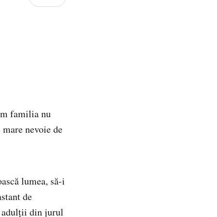
um familia nu
re mare nevoie de
oască lumea, să-i
nstant de
adulţii din jurul