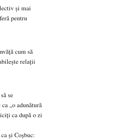
lectiv și mai
uferă pentru
 învăţă cum să
bilește relaţii
 să se
c ca „o adunătură
iciți ca după o zi
 ca și Coșbuc: