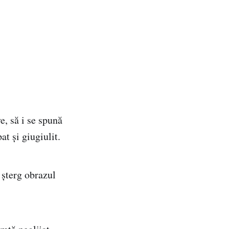
n
e, să i se spună
at şi giugiulit.
i şterg obrazul