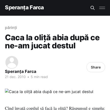
Speranța Farca
părinți
Caca la oliță abia după ce
ne-am jucat destul
Share
Speranța Farca
21 dec. 2010
•
5 min read
Cînd învață copilul să facă la oliță? Răspunsul e simplu: