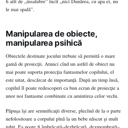
fi atît de „insalubre” încît „nici Dunărea, cu apa ei, nu
le mai spală”.
Manipularea de obiecte,
manipularea psihică
Obiectele destinate jocului trebuie să permită o mare
gamă de proiecții. Atunci cînd un astfel de obiect nu
mai poate suporta proiecţia fantasmelor copilului, el
este uitat, descărcat de importanţă. După un timp însă,
copilul îl poate redescoperi ca bun ecran de proiecţie a
unor noi fantasme combinate cu amintirea celor vechi.
Păpuşa îşi are semnificaţii diverse, plecînd de la o parte
nefolositoare a corpului pînă la un bebe născut şi mult
iubit. Ea poate fi îmbrăcată–dezbrăcată, dezmembrată–