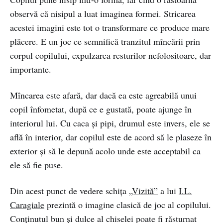
observă că nisipul a luat imaginea formei. Stricarea
acestei imagini este tot o transformare ce produce mare
plăcere. E un joc ce semnifică tranzitul mîncării prin
corpul copilului, expulzarea resturilor nefolositoare, dar
importante.
Mîncarea este afară, dar dacă ea este agreabilă unui
copil înfometat, după ce e gustată, poate ajunge în
interiorul lui. Cu caca şi pipi, drumul este invers, ele se
află în interior, dar copilul este de acord să le plaseze în
exterior şi să le depună acolo unde este acceptabil ca
ele să fie puse.
Din acest punct de vedere schița
„Vizită”
a lui
I.L.
Caragiale
prezintă o imagine clasică de joc al copilului.
Conţinutul bun şi dulce al chiselei poate fi răsturnat