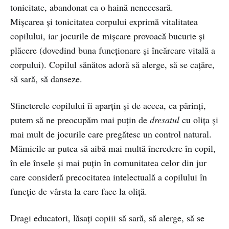
tonicitate, abandonat ca o haină nenecesară.
Mişcarea şi tonicitatea corpului exprimă vitalitatea
copilului, iar jocurile de mişcare provoacă bucurie şi
plăcere (dovedind buna funcţionare şi încărcare vitală a
corpului). Copilul sănătos adoră să alerge, să se caţăre,
să sară, să danseze.
Sfincterele copilului îi aparțin și de aceea, ca părinți,
putem să ne preocupăm mai puțin de
dresatul
cu olița și
mai mult de jocurile care pregătesc un control natural.
Mămicile ar putea să aibă mai multă încredere în copil,
în ele însele și mai puțin în comunitatea celor din jur
care consideră precocitatea intelectuală a copilului în
funcție de vârsta la care face la oliță.
Dragi educatori, lăsați copiii să sară, să alerge, să se