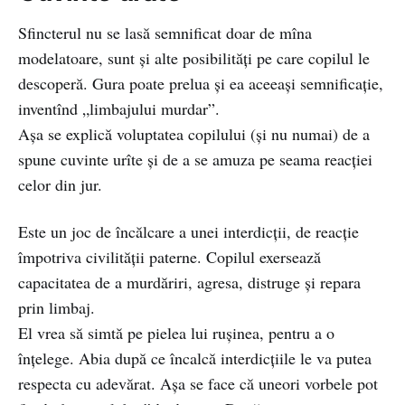
Sfincterul nu se lasă semnificat doar de mîna
modelatoare, sunt şi alte posibilităţi pe care copilul le
descoperă. Gura poate prelua şi ea aceeaşi semnificaţie,
inventînd „limbajului murdar”.
Aşa se explică voluptatea copilului (şi nu numai) de a
spune cuvinte urîte şi de a se amuza pe seama reacţiei
celor din jur.
Este un joc de încălcare a unei interdicţii, de reacţie
împotriva civilităţii paterne. Copilul exersează
capacitatea de a murdăriri, agresa, distruge şi repara
prin limbaj.
El vrea să simtă pe pielea lui rușinea, pentru a o
înțelege. Abia după ce încalcă interdicțiile le va putea
respecta cu adevărat. Aşa se face că uneori vorbele pot