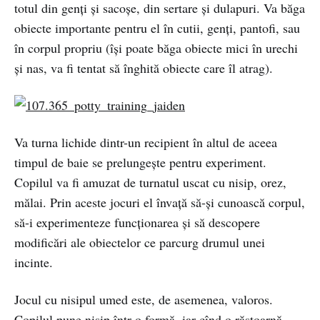
totul din genţi şi sacoşe, din sertare şi dulapuri. Va băga
obiecte importante pentru el în cutii, genţi, pantofi, sau
în corpul propriu (îşi poate băga obiecte mici în urechi
şi nas, va fi tentat să înghită obiecte care îl atrag).
Va turna lichide dintr-un recipient în altul de aceea
timpul de baie se prelungește pentru experiment.
Copilul va fi amuzat de turnatul uscat cu nisip, orez,
mălai. Prin aceste jocuri el învaţă să-şi cunoască corpul,
să-i experimenteze funcţionarea şi să descopere
modificări ale obiectelor ce parcurg drumul unei
incinte.
Jocul cu nisipul umed este, de asemenea, valoros.
Copilul pune nisip într-o formă, iar cînd o răstoarnă