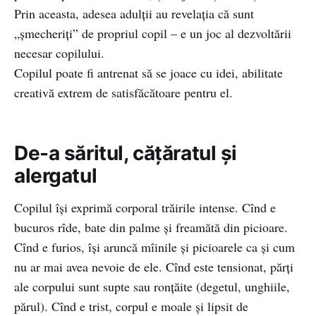
Prin aceasta, adesea adulţii au revelaţia că sunt
„şmecheriţi” de propriul copil – e un joc al dezvoltării
necesar copilului.
Copilul poate fi antrenat să se joace cu idei, abilitate
creativă extrem de satisfăcătoare pentru el.
De-a săritul, cățăratul și
alergatul
Copilul îşi exprimă corporal trăirile intense. Cînd e
bucuros rîde, bate din palme şi freamătă din picioare.
Cînd e furios, îşi aruncă mîinile şi picioarele ca şi cum
nu ar mai avea nevoie de ele. Cînd este tensionat, părți
ale corpului sunt supte sau ronțăite (degetul, unghiile,
părul). Cînd e trist, corpul e moale şi lipsit de