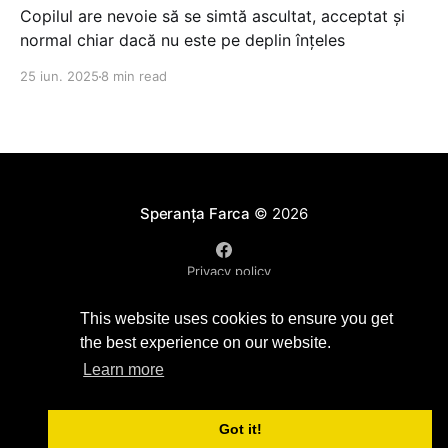
Copilul are nevoie să se simtă ascultat, acceptat și
normal chiar dacă nu este pe deplin înțeles
25 iun. 2025
8 min read
Speranța Farca
© 2026
Privacy policy
Powered by Ghost
This website uses cookies to ensure you get
the best experience on our website.
Learn more
Got it!