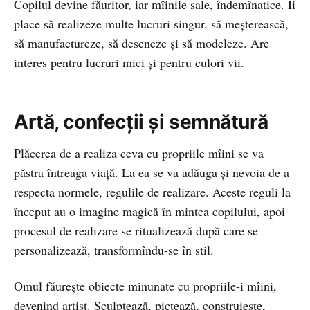
Copilul devine făuritor, iar mîinile sale, îndemînatice. Îi
place să realizeze multe lucruri singur, să meşterească,
să manufactureze, să deseneze şi să modeleze. Are
interes pentru lucruri mici şi pentru culori vii.
Artă, confecții și semnătură
Plăcerea de a realiza ceva cu propriile mîini se va
păstra întreaga viaţă. La ea se va adăuga şi nevoia de a
respecta normele, regulile de realizare. Aceste reguli la
început au o imagine magică în mintea copilului, apoi
procesul de realizare se ritualizează după care se
personalizează, transformîndu-se în stil.
Omul făureşte obiecte minunate cu propriile-i mîini,
devenind artist. Sculptează, pictează, construieşte,